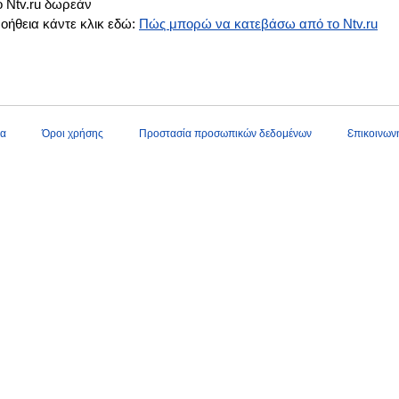
ο Ntv.ru δωρεάν
βοήθεια κάντε κλικ εδώ:
Πώς μπορώ να κατεβάσω από το Ntv.ru
δα
Όροι χρήσης
Προστασία προσωπικών δεδομένων
Ɛπικοινωνή